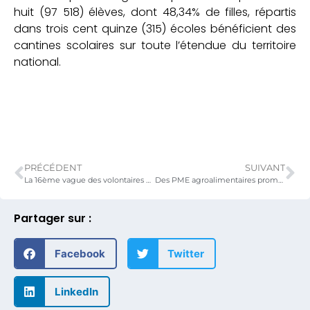
huit (97 518) élèves, dont 48,34% de filles, répartis
dans trois cent quinze (315) écoles bénéficient des
cantines scolaires sur toute l’étendue du territoire
national.
PRÉCÉDENT
SUIVANT
La 16ème vague des volontaires nationaux prête serment
Des PME agroalimentaires prometteuses reçoivent la visite du Ministre chargé de l’emploi des jeunes
Partager sur :
Facebook
Twitter
LinkedIn