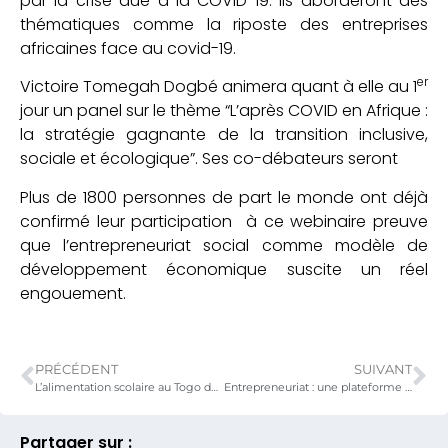
par la crise due à la COVID 19. Ils aborderont des
thématiques comme la riposte des entreprises
africaines face au covid-19.
er
Victoire Tomegah Dogbé animera quant à elle au 1
jour un panel sur le thème “L’après COVID en Afrique :
la stratégie gagnante de la transition inclusive,
sociale et écologique”. Ses co-débateurs seront
Plus de 1800 personnes de part le monde ont déjà
confirmé leur participation à ce webinaire preuve
que l’entrepreneuriat social comme modèle de
développement économique suscite un réel
engouement.
PRÉCÉDENT
SUIVANT
L’alimentation scolaire au Togo désormais inscrite dans la loi
Entrepreneuriat : une plateforme numérique pour financer les jeunes entrepreneurs face à la COVID 19
Partager sur :