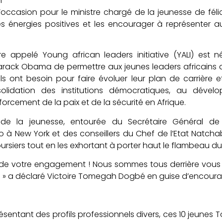
’occasion pour le ministre chargé de la jeunesse de félic
s énergies positives et les encourager à représenter 
appelé Young african leaders initiative (YALI) est n
arack Obama de permettre aux jeunes leaders africains 
ls ont besoin pour faire évoluer leur plan de carrière e
olidation des institutions démocratiques, au dével
rcement de la paix et de la sécurité en Afrique.
de la jeunesse, entourée du Secrétaire Général de 
à New York et des conseillers du Chef de l’Etat Natch
oursiers tout en les exhortant à porter haut le flambeau d
de votre engagement ! Nous sommes tous derrière vous p
in » a déclaré Victoire Tomegah Dogbé en guise d’encour
ésentant des profils professionnels divers, ces 10 jeunes