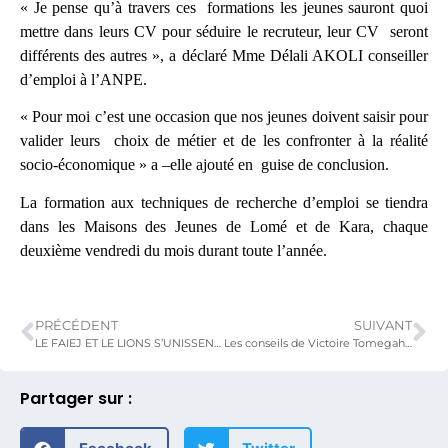
« Je pense qu’à travers ces formations les jeunes sauront quoi
mettre dans leurs CV pour séduire le recruteur, leur CV seront
différents des autres », a déclaré Mme Délali AKOLI conseiller
d’emploi à l’ANPE.
« Pour moi c’est une occasion que nos jeunes doivent saisir pour
valider leurs choix de métier et de les confronter à la réalité
socio-économique » a –elle ajouté en guise de conclusion.
La formation aux techniques de recherche d’emploi se tiendra
dans les Maisons des Jeunes de Lomé et de Kara, chaque
deuxième vendredi du mois durant toute l’année.
PRÉCÉDENT
SUIVANT
LE FAIEJ ET LE LIONS S’UNISSENT POUR L’EPANOUISSEMENT DES JEUNES TOGOLAIS
Les conseils de Victoire Tomegah Dogbé aux Mandela Washington Fellows 2018
Partager sur :