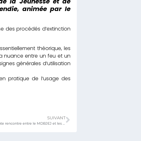
de la Jeunesse et de
cendie, animée par le
ise des procédés d’extinction
sentiellement théorique, les
r la nuance entre un feu et un
signes générales d’utilisation
en pratique de l’usage des
SUIVANT
La jeunesse au centre d’une importante rencontre entre le MDBJEJ et les maires du Togo