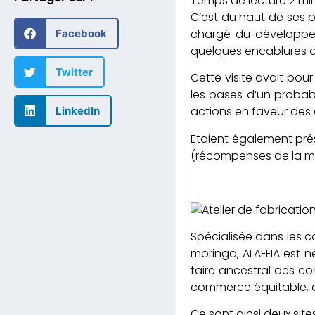
C’est du haut de ses p
chargé du développeme
Facebook
quelques encablures de
Twitter
Cette visite avait pour
les bases d’un probab
actions en faveur des 
LinkedIn
Etaient également pré
(récompenses de la mu
Spécialisée dans les 
moringa, ALAFFIA est n
faire ancestral des co
commerce équitable, d
Ce sont ainsi deux sit