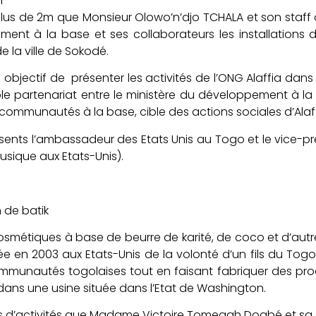
lus de 2m que Monsieur Olowo’n’djo TCHALA et son staff o
nt à la base et ses collaborateurs les installations d
 la ville de Sokodé.
 objectif de présenter les activités de l’ONG Alaffia dans 
le partenariat entre le ministère du développement à l
communautés à la base, cible des actions sociales d’Alaff
sents l’ambassadeur des Etats Unis au Togo et le vice-
sique aux Etats-Unis).
cosmétiques à base de beurre de karité, de coco et d’aut
ée en 2003 aux Etats-Unis de la volonté d’un fils du Togo 
mmunautés togolaises tout en faisant fabriquer des produ
ans une usine située dans l’Etat de Washington.
es d’activités que Madame Victoire Tomegah Dogbé et sa sui