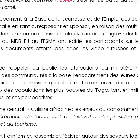
e Lomé.
oppement à la Base de la Jeunesse et de l’Emploi des J
naire en tant qu’exposant et sponsor, en raison des mult
ont un nombre considérable évolue dans l’agro-industrie.
du MDBJEJ au FESMA ont édifié les participants sur le
es documents offerts, des capsules vidéo diffusées et 
u de rappeler au public les attributions du ministère
des communautés à la base, l’encadrement des jeunes à
ionnelle, sa mission qui est de mettre en œuvre des acti
des populations les plus pauvres du Togo, tant en mili
s; et ses perspectives.
e central : « Cuisine africaine : les enjeux du consomme
érémonie de lancement du festival a été présidée p
 et du tourisme.
if d’informer, rassembler, fédérer autour des saveurs loc