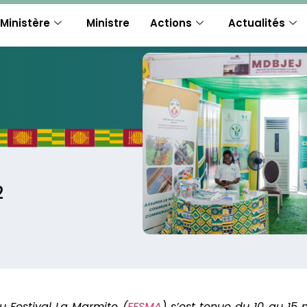
Ministère
Ministre
Actions
Actualités
2
u Festival La Marmite (
FESMA
) s’est tenue du 10 au 15