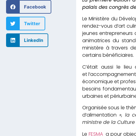
palais des congrès d
Facebook
Le Ministère du Dével
Twitter
rendez-vous d’art culi
jeunes entrepreneurs d
animatrices du stand 
LinkedIn
ministère à travers d
certains bénéficiaires.
C’était aussi le lie
et l’accompagnement 
économique et profess
besoins fondamentaux 
urbaines et périurbaine
Organisée sous le thèm
d’alimentation
», la c
ministre de la Culture
Le
FESMA
a pour object