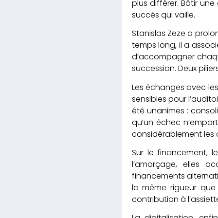
plus différer. Bâtir un
succès qui vaille.
Stanislas Zeze a prolon
temps long, il a asso
d’accompagner chaque 
succession. Deux pilier
Les échanges avec les
sensibles pour l’audit
été unanimes : consoli
qu’un échec n’emporte p
considérablement les 
Sur le financement, l
l’amorçage, elles a
financements alternati
la même rigueur que l
contribution à l’assiet
La digitalisation, en