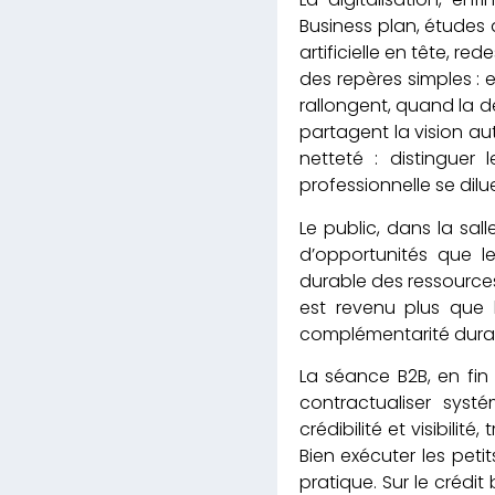
Business plan, études 
artificielle en tête, r
des repères simples : 
rallongent, quand la d
partagent la vision au
netteté : distinguer
professionnelle se dilu
Le public, dans la sal
d’opportunités que le
durable des ressources
est revenu plus que 
complémentarité dura
La séance B2B, en fin
contractualiser systé
crédibilité et visibili
Bien exécuter les peti
pratique. Sur le crédi