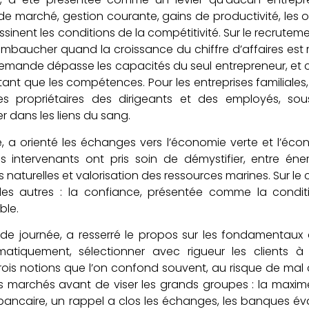
de marché, gestion courante, gains de productivité, les ou
edessinent les conditions de la compétitivité. Sur le recrute
embaucher quand la croissance du chiffre d’affaires est r
emande dépasse les capacités du seul entrepreneur, et ch
tant que les compétences. Pour les entreprises familiales
 les propriétaires des dirigeants et des employés, so
er dans les liens du sang.
le, a orienté les échanges vers l’économie verte et l’éc
s intervenants ont pris soin de démystifier, entre éne
 naturelles et valorisation des ressources marines. Sur le
les autres : la confiance, présentée comme la condi
ble.
 de journée, a resserré le propos sur les fondamentaux 
matiquement, sélectionner avec rigueur les clients à c
té, trois notions que l’on confond souvent, au risque de m
ts marchés avant de viser les grands groupes : la maxime
t bancaire, un rappel a clos les échanges, les banques é