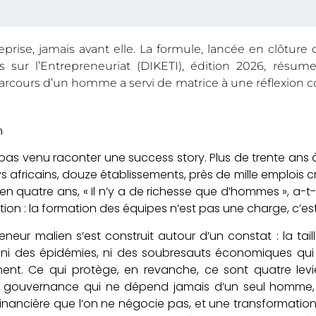
eprise, jamais avant elle. La formule, lancée en clôtur
 sur l’Entrepreneuriat (DIKETI), édition 2026, résume 
arcours d’un homme a servi de matrice à une réflexion co
pas venu raconter une success story. Plus de trente ans à
 africains, douze établissements, près de mille emplois cr
en quatre ans, « Il n’y a de richesse que d’hommes », a-t-
tion : la formation des équipes n’est pas une charge, c’e
eneur malien s’est construit autour d’un constat : la tail
s, ni des épidémies, ni des soubresauts économiques qu
tinent. Ce qui protège, en revanche, ce sont quatre le
e gouvernance qui ne dépend jamais d’un seul homme, 
e financière que l’on ne négocie pas, et une transformati