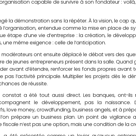
e organisation capable de survivre à son fondateur : voilà,
gé la démonstration sans la répéter. À la vision, le cap qu
cié l’organisation, entendue comme la mise en place de 
étape d’une vie d’entreprise : la création, le développe
s, une même exigence : celle de l’anticipation.
 modérateurs ont ensuite déplacé le débat vers des quest
oire de jeunes entrepreneurs présent dans la salle. Quand 
der avant d’étendre, renforcer les fonds propres avant tou
as l’activité principale. Multiplier les projets dès le dém
chances de réussite.
e constat a été tout aussi direct. Les banques, ont-ils
ccompagnent le développement, pas la naissance. D’
fs, love money, crowdfunding, business angels, et à prép
’on prépare un business plan. Un point de vigilance a
te fiscale n’est pas une option, mais une condition de la cré
fin, a été présentée comme un levier qu’aucun entrepr