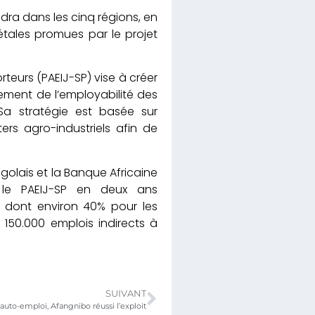
dra dans les cinq régions, en
étales promues par le projet
orteurs (PAEIJ-SP) vise à créer
ement de l’employabilité des
 Sa stratégie est basée sur
rs agro-industriels afin de
Togolais et la Banque Africaine
 le PAEIJ-SP en deux ans
s dont environ 40% pour les
 150.000 emplois indirects à
SUIVANT
’auto-emploi, Afangnibo réussi l’exploit