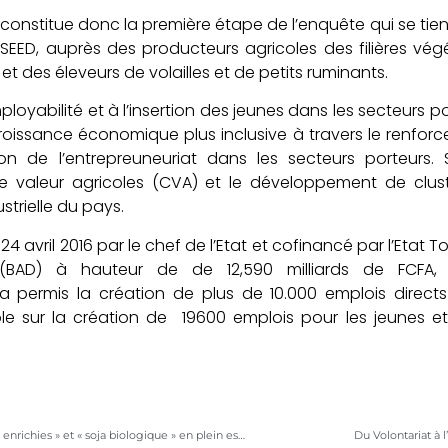
constitue donc la première étape de l’enquête qui se tien
NSEED, auprès des producteurs agricoles des filières vég
et des éleveurs de volailles et de petits ruminants.
mployabilité et à l’insertion des jeunes dans les secteurs p
roissance économique plus inclusive à travers le renforc
on de l’entrepreuneuriat dans les secteurs porteurs.
 valeur agricoles (CVA) et le développement de cluste
strielle du pays.
 24 avril 2016 par le chef de l’Etat et cofinancé par l’Etat 
BAD) à hauteur de de 12,590 milliards de FCFA,
 a permis la création de plus de 10.000 emplois direct
le sur la création de 19600 emplois pour les jeunes et
Les chaines de valeur « farines enrichies » et « soja biologique » en plein essor grâce au PAEIJ-SP
Du Volontariat à l