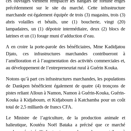
ces ouvrages viennent remplacer les hangars de fortune érigés
précédemment sur le site du marché. Cette infrastructure
marchande est également équipée de trois (3) magasins, trois (3)
abris volailles et bétails, une (1) boucherie, vingt (20)
lampadaires, un (1) dépotoir intermédiaire, deux (2) blocs de
latrines et un (1) forage muni d’adduction d’eau.
A en croire la porte-parole des bénéficiaires, Mme Kadidjatou
Djato, ces infrastructures marchandes contribueront à
l’amélioration et à l’augmentation des activités commerciales et,
au développement de l’entrepreneuriat rural à Guérin Kouka.
Notons qu’à part ces infrastructures marchandes, les populations
de Dankpen bénéficient également de quatre (4) tronçons de
pistes reliant Alloun à Namon, Namon à Guérin-Kouka, Guérin-
Kouka à Kidjaboum, et Kidjaboum à Katchamba pour un coût
total de 2,5 milliards de francs CFA.
Le Ministre de l’agriculture, de la production animale et
halieutique, Koutéra Noël Bataka a précisé que ce marché