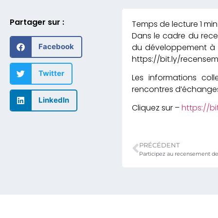
Partager sur :
Dans le cadre du recen
du développement à la
Facebook
https://bit.ly/recense
Twitter
Les informations col
rencontres d’échang
LinkedIn
Cliquez sur –
https://b
PRÉCÉDENT