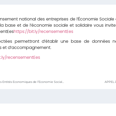
sement national des entreprises de l’Économie Sociale et 
 base et de l’économie sociale et solidaire vous invite 
mentEes
https://bit.ly/recensementEes
lectées permettront d’établir une base de données na
es et d’accompagnement.
it.ly/recensementEes
Participez au recensement des Entités Economiques de l’Economie Sociale et Solidaire du Togo
APPEL 