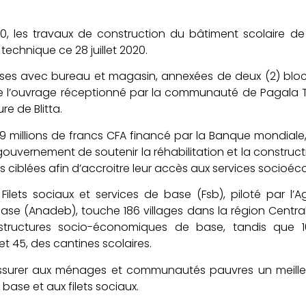
0, les travaux de construction du bâtiment scolaire d
 technique ce 28 juillet 2020.
asses avec bureau et magasin, annexées de deux (2) blocs
e de l’ouvrage réceptionné par la communauté de Pagal
re de Blitta.
9 millions de francs CFA financé par la Banque mondiale, 
gouvernement de soutenir la réhabilitation et la construct
ciblées afin d’accroitre leur accès aux services socioéc
t Filets sociaux et services de base (Fsb), piloté par l
e (Anadeb), touche 186 villages dans la région Centrale.
astructures socio-économiques de base, tandis que 10
et 45, des cantines scolaires.
assurer aux ménages et communautés pauvres un meilleu
ase et aux filets sociaux.