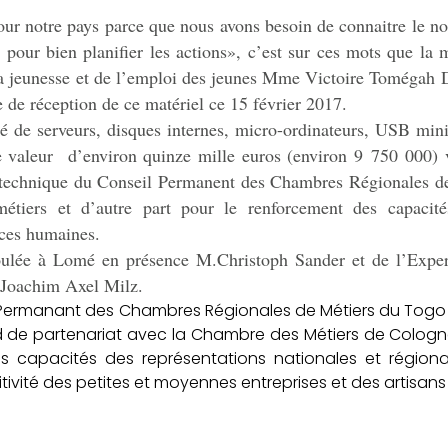
pour notre pays parce que nous avons besoin de connaitre le 
o pour bien planifier les actions», c’est sur ces mots que la
e la jeunesse et de l’emploi des jeunes Mme Victoire Tomégah 
e de réception de ce matériel ce 15 février 2017.
de serveurs, disques internes, micro-ordinateurs, USB mini
 valeur d’environ quinze mille euros (environ 9 750 000) va
 technique du Conseil Permanent des Chambres Régionales de
étiers et d’autre part pour le renforcement des capacité
rces humaines.
oulée à Lomé en présence M.Christoph Sander et de l’Expe
 Joachim Axel Milz.
 Permanant des Chambres Régionales de Métiers du Togo a 
 de partenariat avec la Chambre des Métiers de Cologn
es capacités des représentations nationales et région
ivité des petites et moyennes entreprises et des artisan